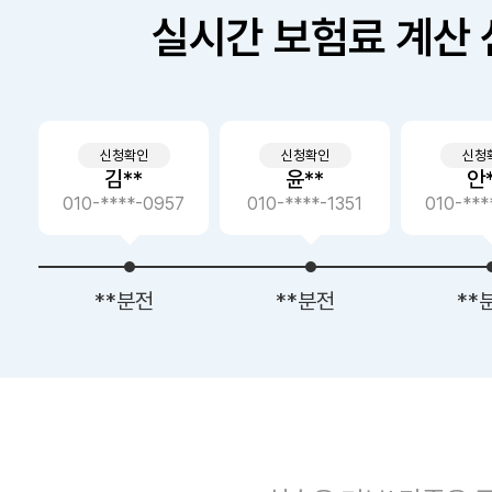
실시간 보험료 계산 
신청확인
신청확인
신청
김**
윤**
안
6
010-****-0957
010-****-1351
010-***
**분전
**분전
**