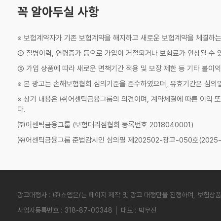
꼭 알아두실 사항
※ 보험계약자가 기존 보험계약을 해지하고 새로운 보험계약을 체결하
① 질병이력, 연령증가 등으로 가입이 거절되거나 보험료가 인상될 수 
② 가입 상품에 따라 새로운 면책기간 적용 및 보장 제한 등 기타 불이익
※ 본 광고는 손해보험협회 심의기준을 준수하였으며, 유효기간은 심의
※ 상기 내용은 ㈜어센틱금융그룹의 의견이며, 계약체결에 따른 이익 
다.
㈜어센틱금융그룹 (보험대리점협회 등록번호 2018040001)
㈜어센틱금융그룹 준법감시인 심의필 제202502-광고-050호(2025-02
광고대행사 : ㈜쇼엠은/는 페이지 제작 및 광고 대행만을 진행하며, 보험상품
사업자등록번호 : 318-87-00348 │ 대표 : 박무진